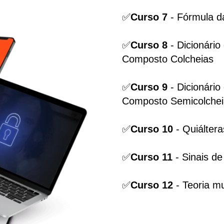
✅
Curso 7
- Fórmula da
✅
Curso 8
- Dicionári
Composto Colcheias
✅
Curso 9
- Dicionári
Composto Semicolchei
✅
Curso 10
- Quiáltera
✅
Curso 11
- Sinais de
✅
Curso 12
- Teoria mu