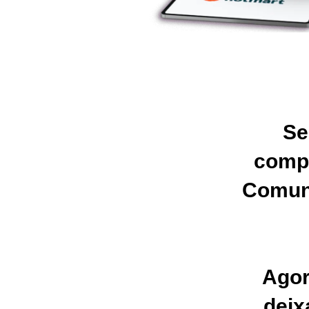
Se
compl
Comuni
Agor
deix