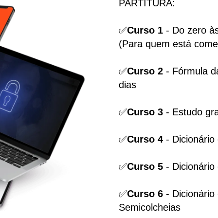
PARTITURA:
✅
Curso 1
- Do zero às
(Para quem está come
✅
Curso 2
- Fórmula da
dias
✅
Curso 3
- Estudo gra
✅
Curso 4
- Dicionári
✅
Curso 5
- Dicionário
✅
Curso 6
- Dicionário
Semicolcheias