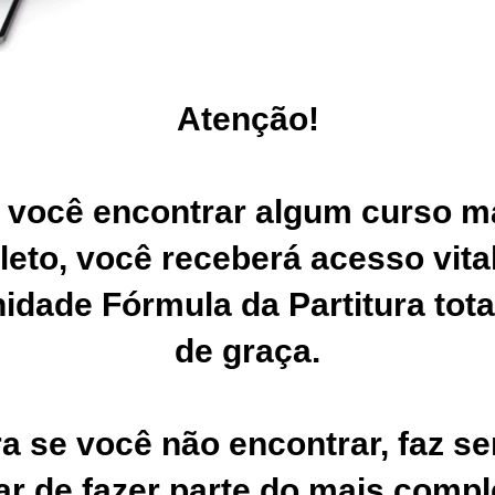
Atenção!
 você encontrar algum curso m
eto, você receberá acesso vital
dade Fórmula da Partitura tot
de graça.
a se você não encontrar, faz se
ar de fazer parte do mais compl