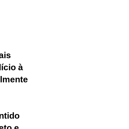
ais
ício à
almente
ntido
eto e